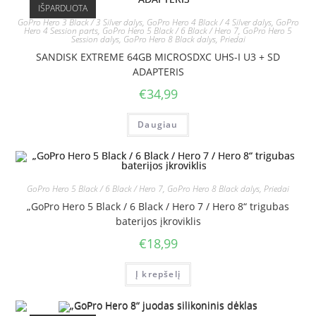
IŠPARDUOTA
GoPro Hero 3 Black / 3 Silver dalys
,
GoPro Hero 4 Black / 4 Silver dalys
,
GoPro
Hero 4 Session parts
,
GoPro Hero 5 Black / 6 Black / Hero 7
,
GoPro Hero 5
Session dalys
,
GoPro Hero 8 Black dalys
,
Priedai
SANDISK EXTREME 64GB MICROSDXC UHS-I U3 + SD
ADAPTERIS
€
34,99
Daugiau
GoPro Hero 5 Black / 6 Black / Hero 7
,
GoPro Hero 8 Black dalys
,
Priedai
„GoPro Hero 5 Black / 6 Black / Hero 7 / Hero 8“ trigubas
baterijos įkroviklis
€
18,99
Į krepšelį