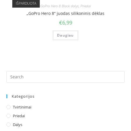
IŠPARDUOTA
GoPro Hero 8 Black dalys
,
Priedai
„GoPro Hero 8“ juodas silikoninis dėklas
€
6,99
Daugiau
Kategorijos
Tvirtinimai
Priedai
Dalys