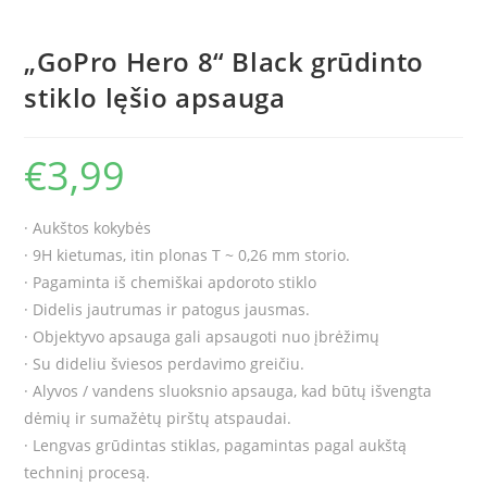
„GoPro Hero 8“ Black grūdinto
stiklo lęšio apsauga
€
3,99
· Aukštos kokybės
· 9H kietumas, itin plonas T ~ 0,26 mm storio.
· Pagaminta iš chemiškai apdoroto stiklo
· Didelis jautrumas ir patogus jausmas.
· Objektyvo apsauga gali apsaugoti nuo įbrėžimų
· Su dideliu šviesos perdavimo greičiu.
· Alyvos / vandens sluoksnio apsauga, kad būtų išvengta
dėmių ir sumažėtų pirštų atspaudai.
· Lengvas grūdintas stiklas, pagamintas pagal aukštą
techninį procesą.