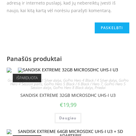
adresą ir interneto puslapį, kad jų nebereiktų įvesti iš
naujo, kai kitą kartą vėl norėsiu parašyti komentarą.
Panašūs produktai
IŠPARDUOTA
GoPro Hero 3 Black / 3 Silver dalys
,
GoPro Hero 4 Black / 4 Silver dalys
,
GoPro
Hero 4 Session parts
,
GoPro Hero 5 Black / 6 Black / Hero 7
,
GoPro Hero 5
Session dalys
,
GoPro Hero 8 Black dalys
,
Priedai
SANDISK EXTREME 32GB MICROSDHC UHS-I U3
€
19,99
Daugiau