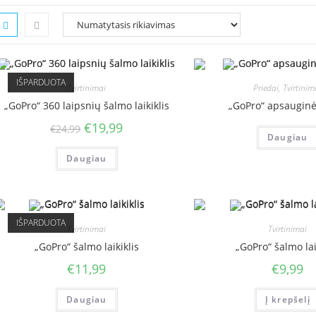
IŠPARDUOTA
Tvirtinimai
Priedai
,
Tvirtinim
„GoPro“ 360 laipsnių šalmo laikiklis
„GoPro“ apsaugin
€
19,99
€
24,99
Daugiau
Daugiau
IŠPARDUOTA
Tvirtinimai
Tvirtinimai
„GoPro“ šalmo laikiklis
„GoPro“ šalmo lai
€
11,99
€
9,99
Daugiau
Į krepšelį