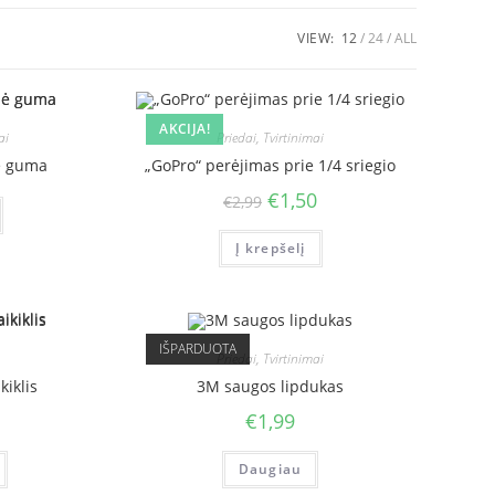
VIEW:
12
24
ALL
AKCIJA!
ai
Priedai
,
Tvirtinimai
ė guma
„GoPro“ perėjimas prie 1/4 sriegio
€
1,50
€
2,99
Į krepšelį
IŠPARDUOTA
Priedai
,
Tvirtinimai
kiklis
3M saugos lipdukas
€
1,99
Daugiau