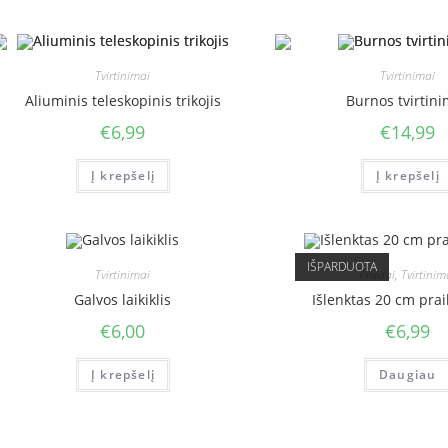
Tvirtinimai
Tvirtinimai
Aliuminis teleskopinis trikojis
Burnos tvirtin
€
6,99
€
14,99
Į krepšelį
Į krepšelį
IŠPARDUOTA
Tvirtinimai
Priedai
,
Tvirtinim
Galvos laikiklis
Išlenktas 20 cm pra
€
6,00
€
6,99
Į krepšelį
Daugiau