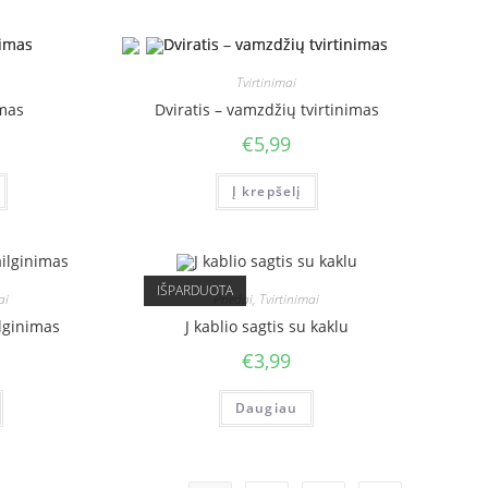
Tvirtinimai
imas
Dviratis – vamzdžių tvirtinimas
€
5,99
Į krepšelį
IŠPARDUOTA
ai
Priedai
,
Tvirtinimai
ilginimas
J kablio sagtis su kaklu
€
3,99
Daugiau