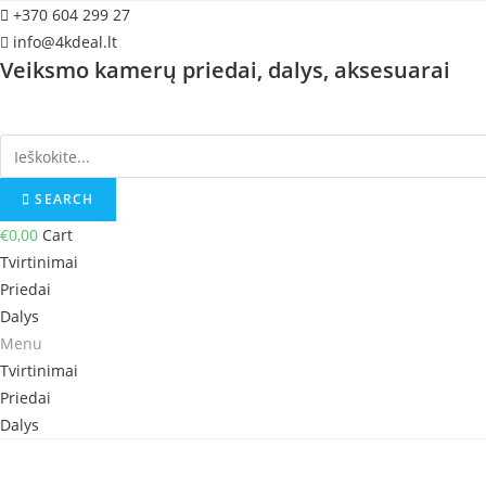
Skip
+370 604 299 27
to
info@4kdeal.lt
Veiksmo kamerų priedai, dalys, aksesuarai
content
SEARCH
€
0,00
Cart
Tvirtinimai
Priedai
Dalys
Menu
Tvirtinimai
Priedai
Dalys