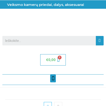
Veiksmo kamerų priedai, dalys, aksesuarai
€
0,00