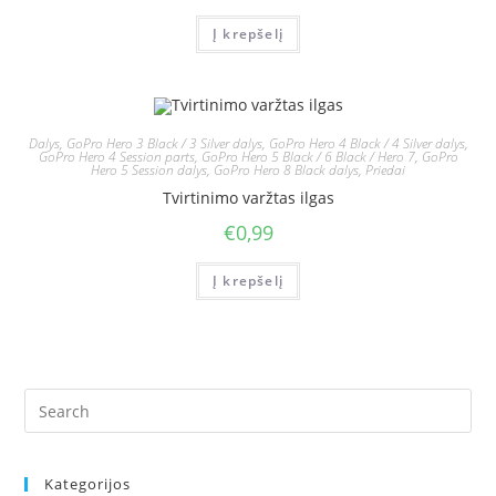
Į krepšelį
Dalys
,
GoPro Hero 3 Black / 3 Silver dalys
,
GoPro Hero 4 Black / 4 Silver dalys
,
GoPro Hero 4 Session parts
,
GoPro Hero 5 Black / 6 Black / Hero 7
,
GoPro
Hero 5 Session dalys
,
GoPro Hero 8 Black dalys
,
Priedai
Tvirtinimo varžtas ilgas
€
0,99
Į krepšelį
Kategorijos