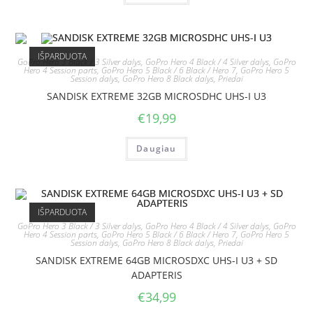
IŠPARDUOTA
GoPro Hero 3 Black / 3 Silver dalys
,
GoPro Hero 4 Black / 4 Silver dalys
,
GoPro
Hero 4 Session parts
,
GoPro Hero 5 Black / 6 Black / Hero 7
,
GoPro Hero 5
Session dalys
,
GoPro Hero 8 Black dalys
,
Priedai
SANDISK EXTREME 32GB MICROSDHC UHS-I U3
€
19,99
Daugiau
IŠPARDUOTA
GoPro Hero 3 Black / 3 Silver dalys
,
GoPro Hero 4 Black / 4 Silver dalys
,
GoPro
Hero 4 Session parts
,
GoPro Hero 5 Black / 6 Black / Hero 7
,
GoPro Hero 5
Session dalys
,
GoPro Hero 8 Black dalys
,
Priedai
SANDISK EXTREME 64GB MICROSDXC UHS-I U3 + SD
ADAPTERIS
€
34,99