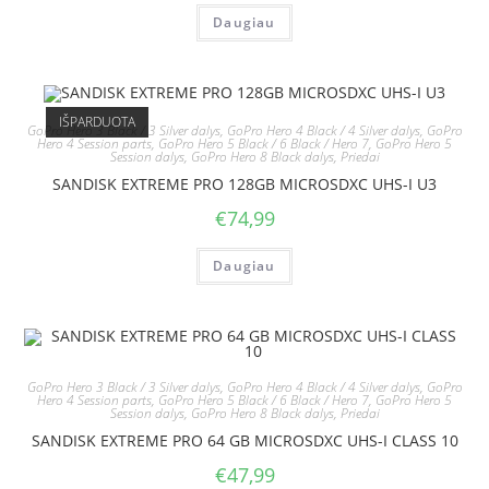
Daugiau
IŠPARDUOTA
GoPro Hero 3 Black / 3 Silver dalys
,
GoPro Hero 4 Black / 4 Silver dalys
,
GoPro
Hero 4 Session parts
,
GoPro Hero 5 Black / 6 Black / Hero 7
,
GoPro Hero 5
Session dalys
,
GoPro Hero 8 Black dalys
,
Priedai
SANDISK EXTREME PRO 128GB MICROSDXC UHS-I U3
€
74,99
Daugiau
GoPro Hero 3 Black / 3 Silver dalys
,
GoPro Hero 4 Black / 4 Silver dalys
,
GoPro
Hero 4 Session parts
,
GoPro Hero 5 Black / 6 Black / Hero 7
,
GoPro Hero 5
Session dalys
,
GoPro Hero 8 Black dalys
,
Priedai
SANDISK EXTREME PRO 64 GB MICROSDXC UHS-I CLASS 10
€
47,99