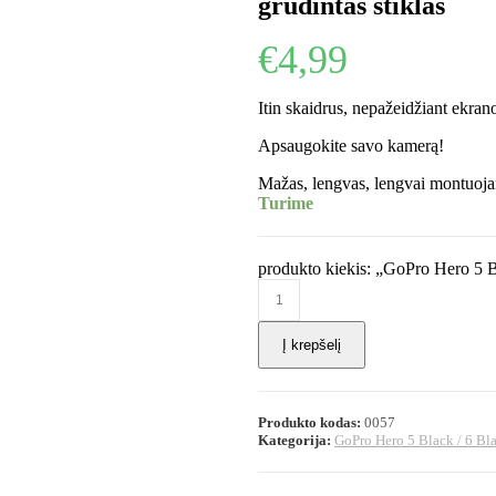
grūdintas stiklas
€
4,99
Itin skaidrus, nepažeidžiant ekra
Apsaugokite savo kamerą!
Mažas, lengvas, lengvai montuojam
Turime
produkto kiekis: „GoPro Hero 5 B
Į krepšelį
Produkto kodas:
0057
Kategorija:
GoPro Hero 5 Black / 6 Bla