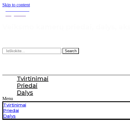
Skip to content
+370 604 299 27
info@4kdeal.lt
Veiksmo kamerų priedai, dalys, ak
Search
Tvirtinimai
Priedai
Dalys
Menu
Tvirtinimai
Priedai
Dalys