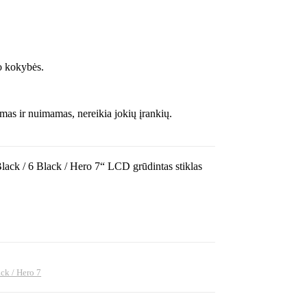
no kokybės.
as ir nuimamas, nereikia jokių įrankių.
lack / 6 Black / Hero 7“ LCD grūdintas stiklas
ck / Hero 7