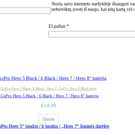
Noriu savo interneto naršyklėje išsaugoti var
nebereiktų įvesti iš naujo, kai kitą kartą vėl
El.paštas
*
GoPro Hero 5 Black / 6 Black / Hero 7
,
GoPro Hero 8 Black dalys
„GoPro Hero 5 Black / 6 Black / Hero 7 / Hero 8“ baterija
€
14,99
Daugiau