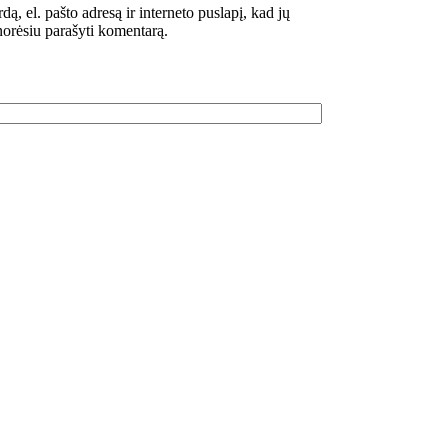
dą, el. pašto adresą ir interneto puslapį, kad jų
 norėsiu parašyti komentarą.