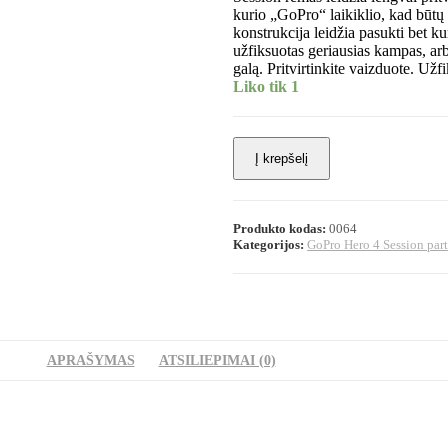
kurio „GoPro“ laikiklio, kad būtų 
konstrukcija leidžia pasukti bet
užfiksuotas geriausias kampas, arb
galą. Pritvirtinkite vaizduote. Už
Liko tik 1
Į krepšelį
Produkto kodas:
0064
Kategorijos:
GoPro Hero 4 Session part
APRAŠYMAS
ATSILIEPIMAI (0)