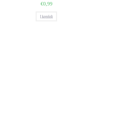
€
0,99
Į krepšelį