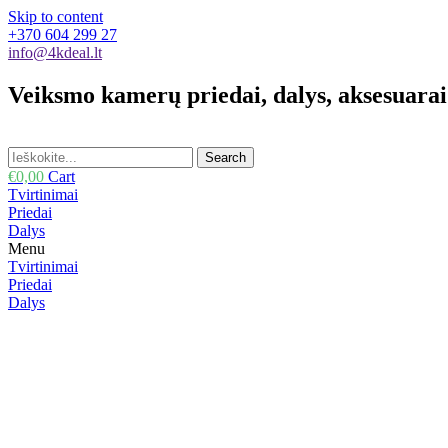
Skip to content
+370 604 299 27
info@4kdeal.lt
Veiksmo kamerų priedai, dalys, aksesuarai
Search
€
0,00
Cart
Tvirtinimai
Priedai
Dalys
Menu
Tvirtinimai
Priedai
Dalys