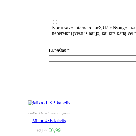
Noriu savo interneto naršyklėje išsaugoti var
nebereiktų įvesti iš naujo, kai kitą kartą vėl
El.paštas
*
GoPro Hero 4 Session parts
Mikro USB kabelis
€
0,99
€
2,99