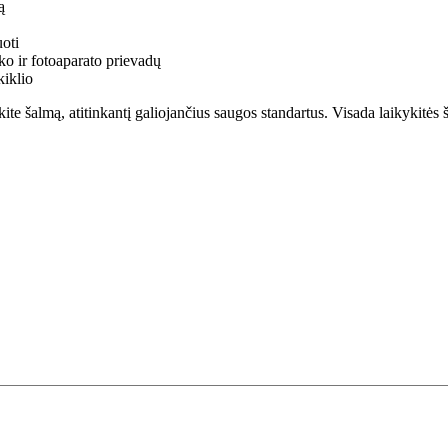
ą
oti
o ir fotoaparato prievadų
kiklio
te šalmą, atitinkantį galiojančius saugos standartus. Visada laikykitė