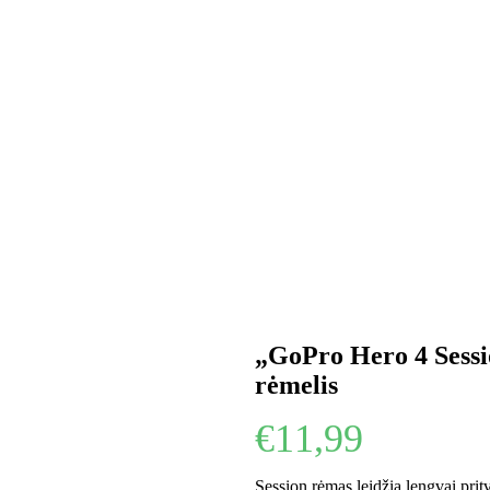
„GoPro Hero 4 Sessio
rėmelis
€
11,99
Session rėmas leidžia lengvai pri