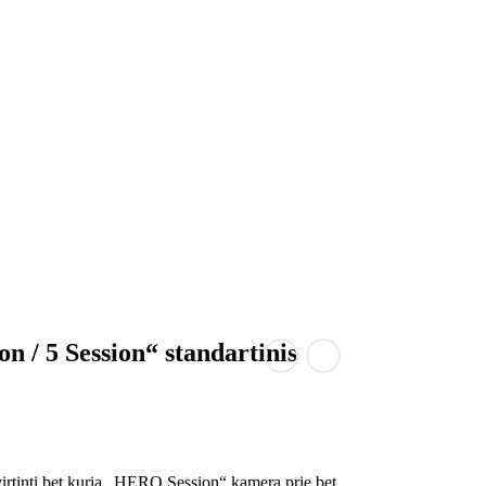
n / 5 Session“ standartinis
tvirtinti bet kurią „HERO Session“ kamerą prie bet