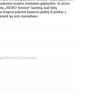
sukurtos įvairios tvirtinimo galimybės. Jo atvira
 kurią „HERO Session“ kamerą, kad būtų
a lengvai pakeisti kameros padėtį iš priekio į
fiksuok ką nors nuostabaus.
s
,
GoPro Hero 5 Session dalys