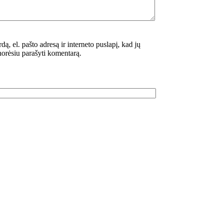
dą, el. pašto adresą ir interneto puslapį, kad jų
 norėsiu parašyti komentarą.