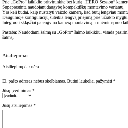
Prie „GoPro“ laikiklio pritvirtinkite bet kurią „HERO Session“ kamer
Supaprastinta naudojant daugybę kompaktiškų montavimo variantų
Yra keli būdai, kaip nustatyti vaizdo kamerą, kad būtų lengviau montu
Daugumoje konfigūracijų suteikia lengvą priėjimą prie užrakto mygtuk
Integruoti skląsčiai palengvina kamerą montavimą ir nuėmimą nuo lai
Pastaba: Naudodami šalmą su „GoPro“ šalmo laikikliu, visada pasirinki
šalmą.
Atsiliepimai
Atsiliepimų dar nėra.
El. pašto adresas nebus skelbiamas.
Būtini laukeliai pažymėti
*
Jūsų įvertinimas
*
Jūsų atsiliepimas
*