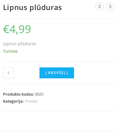
Lipnus plūduras
€
4,99
Lipnus plūduras
Turime
produkto
Į KREPŠELĮ
kiekis:
Lipnus
plūduras
Produkto kodas:
0025
Kategorija:
Priedai