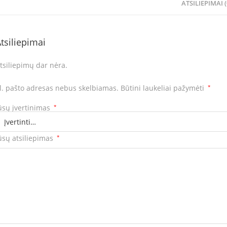
ATSILIEPIMAI (
tsiliepimai
tsiliepimų dar nėra.
l. pašto adresas nebus skelbiamas.
Būtini laukeliai pažymėti
*
ūsų įvertinimas
*
ūsų atsiliepimas
*