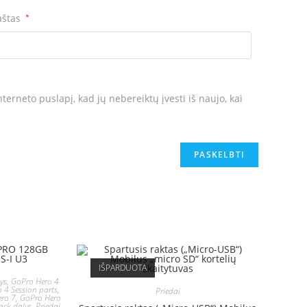
aštas
*
terneto puslapį, kad jų nebereiktų įvesti iš naujo, kai
IŠPARDUOTA
lys
,
GoPro Hero 4
 4 Session parts
,
Priedai
ero 7
,
GoPro Hero
ack dalys
,
Priedai