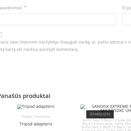
avadinimas
*
El.p
oriu savo interneto naršyklėje išsaugoti vardą, el. pašto adresą ir in
itą kartą vėl norėsiu parašyti komentarą.
Panašūs produktai
IŠPARDUOTA
Priedai
,
Tvirtinimai
GoPro Hero 3 Black / 3 Silver da
Black / 4 Silver dalys
,
GoPro Hero
Tripod adapteris
GoPro Hero 5 Black / 6 Black / H
5 Session dalys
,
GoPro Hero 8 Bl