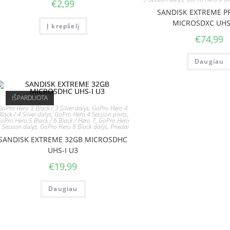
€
2,99
SANDISK EXTREME P
MICROSDXC UHS-
Į krepšelį
€
74,99
Daugiau
IŠPARDUOTA
GoPro Hero 3 Black / 3 Silver dalys
,
GoPro Hero 4
Black / 4 Silver dalys
,
GoPro Hero 4 Session parts
,
oPro Hero 5 Black / 6 Black / Hero 7
,
GoPro Hero
 Session dalys
,
GoPro Hero 8 Black dalys
,
Priedai
SANDISK EXTREME 32GB MICROSDHC
UHS-I U3
€
19,99
Daugiau