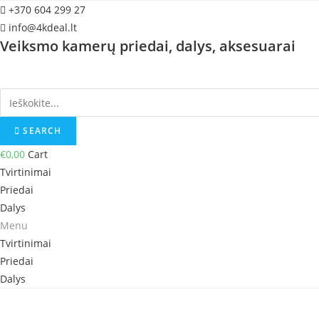
Skip
+370 604 299 27
to
info@4kdeal.lt
Veiksmo kamerų priedai, dalys, aksesuarai
content
SEARCH
€
0,00
Cart
Tvirtinimai
Priedai
Dalys
Menu
Tvirtinimai
Priedai
Dalys