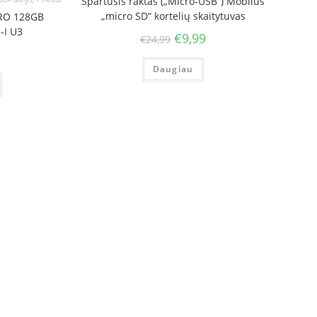
Spartusis raktas („Micro-USB“) Mobilus
„micro SD“ kortelių skaitytuvas
RO 128GB
I U3
€
9,99
€
24,99
Daugiau